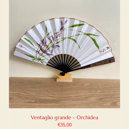
Ventaglio grande – Orchidea
€
35,00