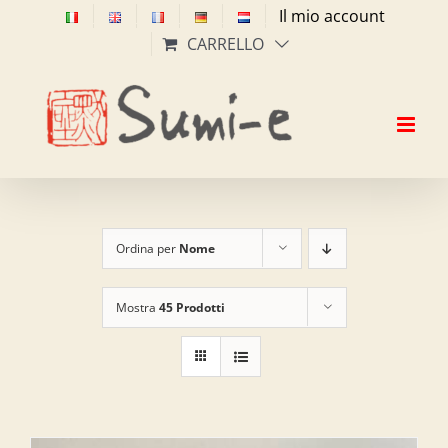
Salta
Il mio account
al
CARRELLO
contenuto
Ordina per
Nome
Mostra
45 Prodotti