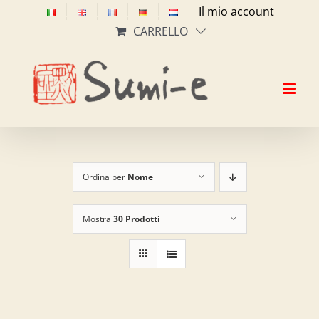
Salta
Il mio account
al
CARRELLO
contenuto
Ordina per
Nome
Mostra
30 Prodotti