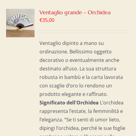
GI
Ventaglio grande – Orchidea
€
35,00
LO
I
Ventaglio dipinto a mano su
ordinazione. Bellissimo oggetto
decorativo o eventualmente anche
destinato all’uso. La sua struttura
robusta in bambù e la carta lavorata
con scaglie d’oro lo rendono un
prodotto elegante e raffinato.
Significato dell'Orchidea
L’orchidea
rappresenta l’estate, la femminilità e
l’eleganza. “Se ti senti di umor lieto,
dipingi l’orchidea, perché le sue foglie