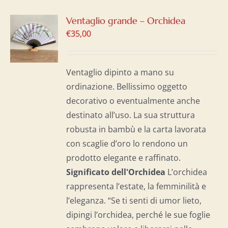
GI
Ventaglio grande – Orchidea
€
35,00
LO
I
Ventaglio dipinto a mano su
ordinazione. Bellissimo oggetto
decorativo o eventualmente anche
destinato all’uso. La sua struttura
robusta in bambù e la carta lavorata
con scaglie d’oro lo rendono un
prodotto elegante e raffinato.
Significato dell'Orchidea
L’orchidea
rappresenta l’estate, la femminilità e
l’eleganza. “Se ti senti di umor lieto,
dipingi l’orchidea, perché le sue foglie