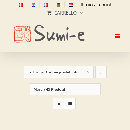
Salta
Il mio account
al
CARRELLO
contenuto
Ordina per
Ordine predefinito
Mostra
45 Prodotti