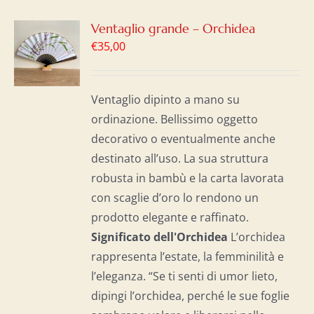
GI
Ventaglio grande – Orchidea
€
35,00
LO
I
Ventaglio dipinto a mano su
ordinazione. Bellissimo oggetto
decorativo o eventualmente anche
destinato all’uso. La sua struttura
robusta in bambù e la carta lavorata
con scaglie d’oro lo rendono un
prodotto elegante e raffinato.
Significato dell'Orchidea
L’orchidea
rappresenta l’estate, la femminilità e
l’eleganza. “Se ti senti di umor lieto,
dipingi l’orchidea, perché le sue foglie