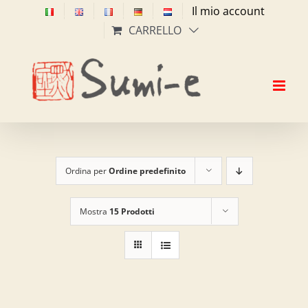
Salta
Il mio account
al
CARRELLO
contenuto
Ordina per
Ordine predefinito
Mostra
15 Prodotti