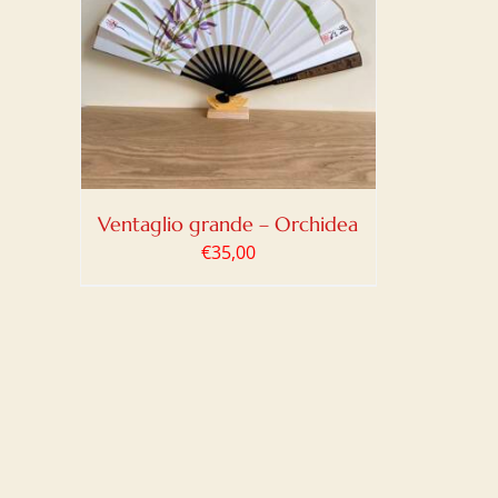
LO
/
Ventaglio grande – Orchidea
€
35,00