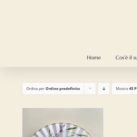
Salta
al
contenuto
Home
Cos’è il 
Ordina per
Ordine predefinito
Mostra
45 P