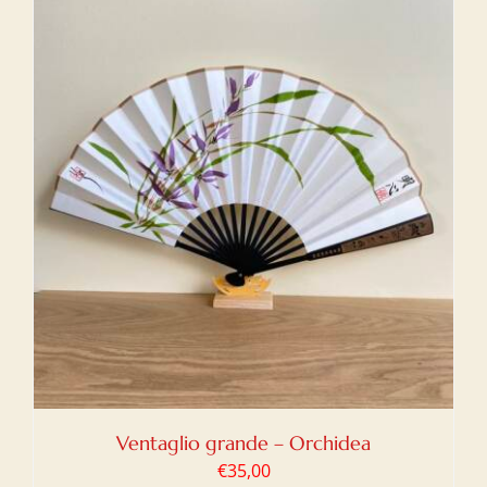
Ventaglio grande – Orchidea
€
35,00