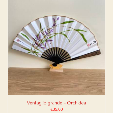
Ventaglio grande – Orchidea
€
35,00