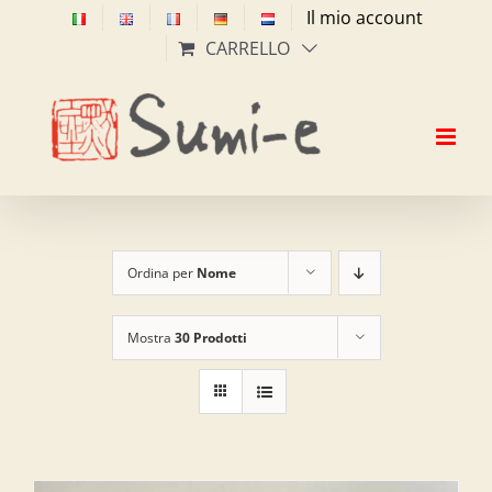
Salta
Il mio account
al
CARRELLO
contenuto
Ordina per
Nome
Mostra
30 Prodotti