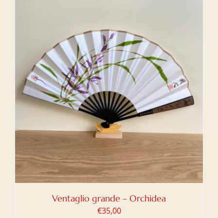
Ventaglio grande – Orchidea
€
35,00