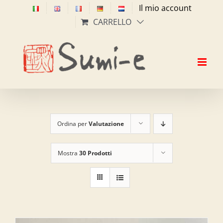
Salta
Il mio account
al
CARRELLO
contenuto
Ordina per
Valutazione
Mostra
30 Prodotti