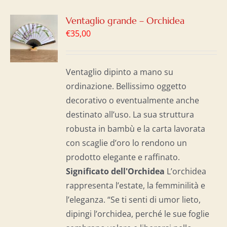
GI
Ventaglio grande – Orchidea
€
35,00
LO
I
Ventaglio dipinto a mano su
ordinazione. Bellissimo oggetto
decorativo o eventualmente anche
destinato all’uso. La sua struttura
robusta in bambù e la carta lavorata
con scaglie d’oro lo rendono un
prodotto elegante e raffinato.
Significato dell'Orchidea
L’orchidea
rappresenta l’estate, la femminilità e
l’eleganza. “Se ti senti di umor lieto,
dipingi l’orchidea, perché le sue foglie