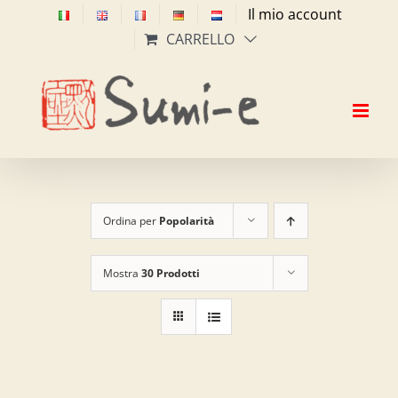
Salta
Il mio account
al
CARRELLO
contenuto
Ordina per
Popolarità
Mostra
30 Prodotti