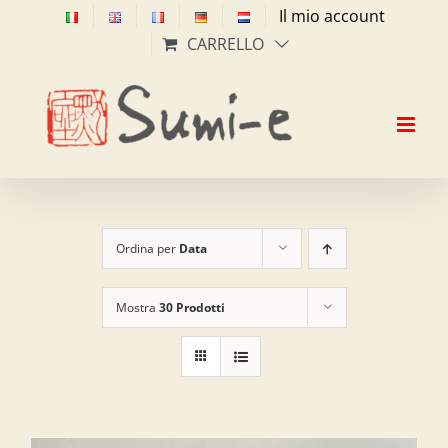
Salta
Il mio account
al
CARRELLO
contenuto
Ordina per
Data
Mostra
30 Prodotti