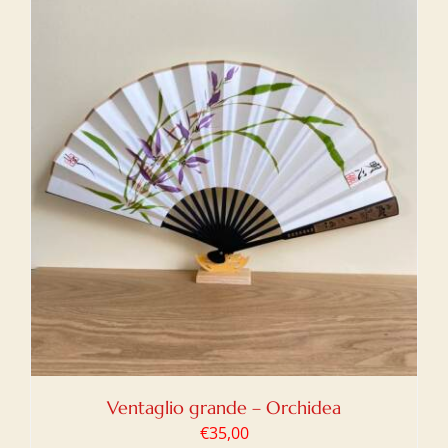
Ventaglio grande – Orchidea
€
35,00