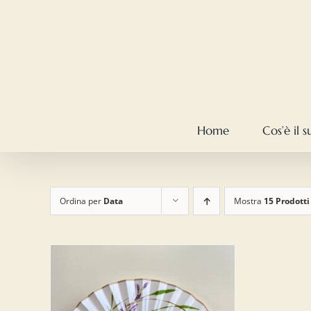
Salta
al
contenuto
Home
Cos’è il 
Ordina per
Data
Mostra
15 Prodotti