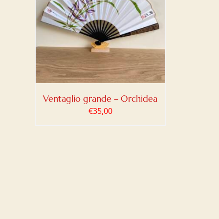
LO
/
Ventaglio grande – Orchidea
€
35,00