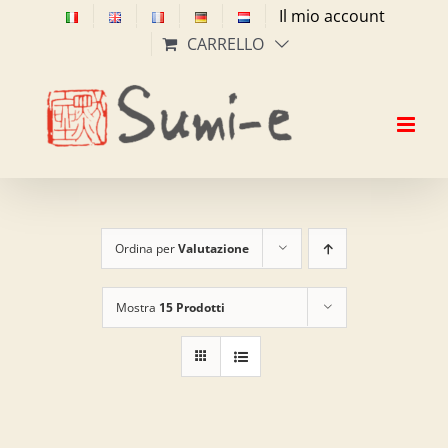
Salta
Il mio account
al
CARRELLO
contenuto
Ordina per
Valutazione
Mostra
15 Prodotti