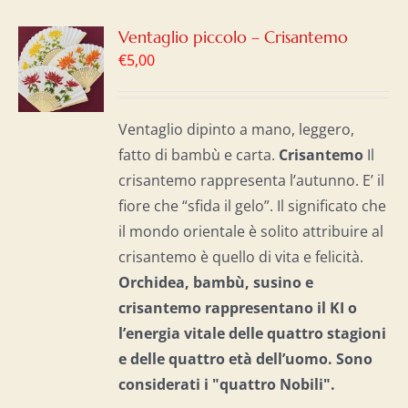
GI
Ventaglio piccolo – Crisantemo
€
5,00
LO
I
Ventaglio dipinto a mano, leggero,
fatto di bambù e carta.
Crisantemo
Il
crisantemo rappresenta l’autunno. E’ il
fiore che “sfida il gelo”. Il significato che
il mondo orientale è solito attribuire al
crisantemo è quello di vita e felicità.
Orchidea, bambù, susino e
crisantemo rappresentano il KI o
l’energia vitale delle quattro stagioni
e delle quattro età dell’uomo. S
ono
considerati i "quattro Nobili".