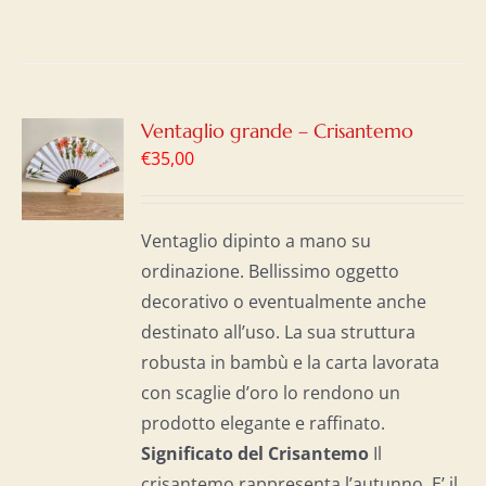
GI
Ventaglio grande – Crisantemo
€
35,00
LO
I
Ventaglio dipinto a mano su
ordinazione. Bellissimo oggetto
decorativo o eventualmente anche
destinato all’uso. La sua struttura
robusta in bambù e la carta lavorata
con scaglie d’oro lo rendono un
prodotto elegante e raffinato.
Significato del Crisantemo
Il
crisantemo rappresenta l’autunno. E’ il