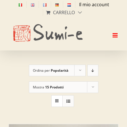
Salta
Il mio account
al
CARRELLO
contenuto
Ordina per
Popolarità
Mostra
15 Prodotti