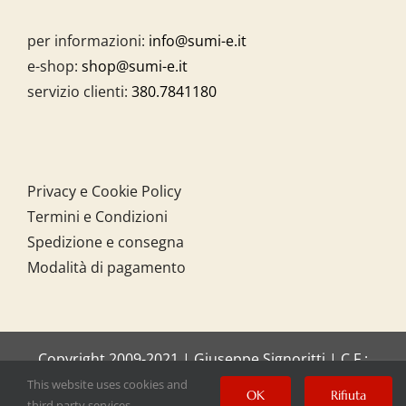
per informazioni:
info@sumi-e.it
e-shop:
shop@sumi-e.it
servizio clienti:
380.7841180
Privacy e Cookie Policy
Termini e Condizioni
Spedizione e consegna
Modalità di pagamento
Copyright 2009-2021 | Giuseppe Signoritti | C.F.:
SGNGPP61C20I158O
This website uses cookies and
OK
Rifiuta
third party services.