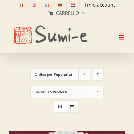
Salta
Il mio account
al
CARRELLO
contenuto
Ordina per
Popolarità
Mostra
15 Prodotti