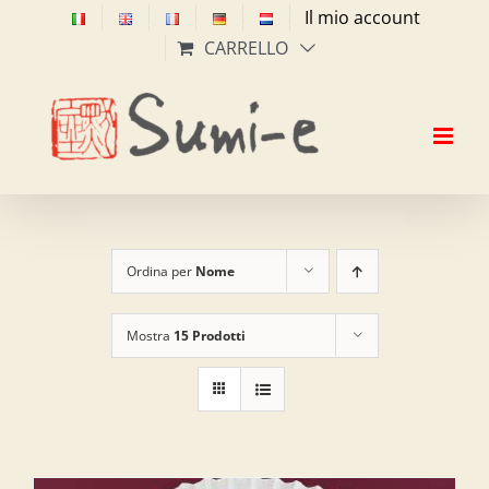
Salta
Il mio account
al
CARRELLO
contenuto
Ordina per
Nome
Mostra
15 Prodotti