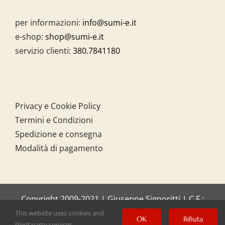
per informazioni:
info@sumi-e.it
e-shop:
shop@sumi-e.it
servizio clienti:
380.7841180
Privacy e Cookie Policy
Termini e Condizioni
Spedizione e consegna
Modalità di pagamento
Copyright 2009-2021 | Giuseppe Signoritti | C.F.:
SGNGPP61C20I158O
This website uses cookies and
OK
Rifiuta
third party services.