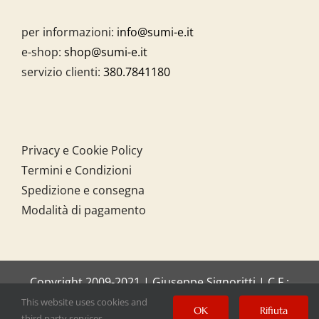
per informazioni:
info@sumi-e.it
e-shop:
shop@sumi-e.it
servizio clienti:
380.7841180
Privacy e Cookie Policy
Termini e Condizioni
Spedizione e consegna
Modalità di pagamento
Copyright 2009-2021 | Giuseppe Signoritti | C.F.:
SGNGPP61C20I158O
This website uses cookies and
OK
Rifiuta
third party services.