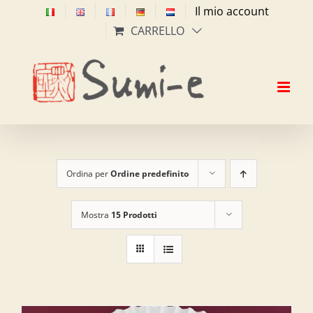
Salta
Il mio account
al
CARRELLO
contenuto
Ordina per
Ordine predefinito
Mostra
15 Prodotti