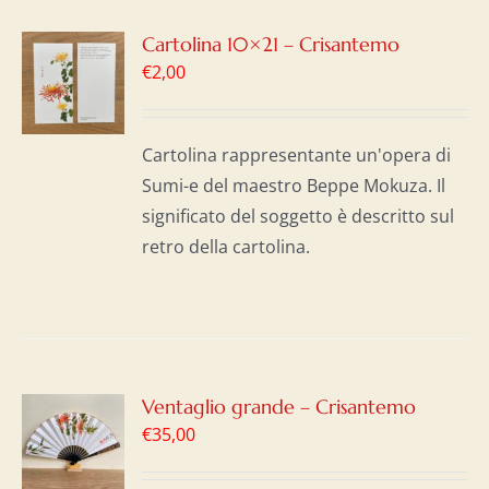
GI
Cartolina 10×21 – Crisantemo
€
2,00
LO
I
Cartolina rappresentante un'opera di
Sumi-e del maestro Beppe Mokuza. Il
significato del soggetto è descritto sul
retro della cartolina.
GI
Ventaglio grande – Crisantemo
€
35,00
LO