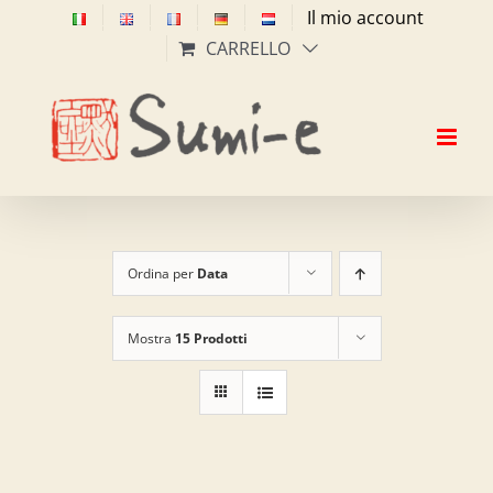
Salta
Il mio account
al
CARRELLO
contenuto
Ordina per
Data
Mostra
15 Prodotti