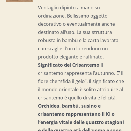
I
Ventaglio dipinto a mano su
ordinazione. Bellissimo oggetto
decorativo o eventualmente anche
destinato all’uso. La sua struttura
robusta in bambù e la carta lavorata
con scaglie d’oro lo rendono un
prodotto elegante e raffinato.
Significato del Crisantemo
Il
crisantemo rappresenta l’autunno. E’ il
fiore che “sfida il gelo”. Il significato che
il mondo orientale è solito attribuire al
crisantemo è quello di vita e felicità.
Orchidea, bambù, susino e
crisantemo rappresentano il KI o
l’energia vitale delle quattro stagioni
e delle quattro età dell’uomo e
sono