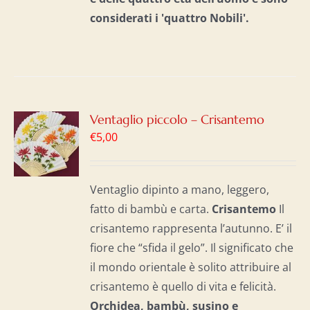
considerati i 'quattro Nobili'.
GI
Ventaglio piccolo – Crisantemo
€
5,00
LO
I
Ventaglio dipinto a mano, leggero,
fatto di bambù e carta.
Crisantemo
Il
crisantemo rappresenta l’autunno. E’ il
fiore che “sfida il gelo”. Il significato che
il mondo orientale è solito attribuire al
crisantemo è quello di vita e felicità.
Orchidea, bambù, susino e