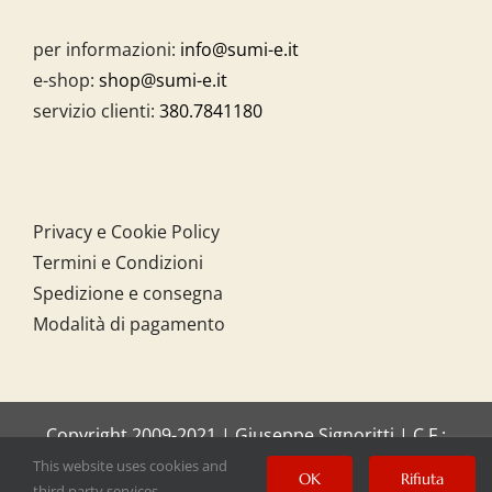
per informazioni:
info@sumi-e.it
e-shop:
shop@sumi-e.it
servizio clienti:
380.7841180
Privacy e Cookie Policy
Termini e Condizioni
Spedizione e consegna
Modalità di pagamento
Copyright 2009-2021 | Giuseppe Signoritti | C.F.:
SGNGPP61C20I158O
This website uses cookies and
OK
Rifiuta
third party services.