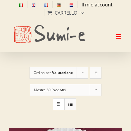
Salta
Il mio account
al
CARRELLO
contenuto
Ordina per
Valutazione
Mostra
30 Prodotti