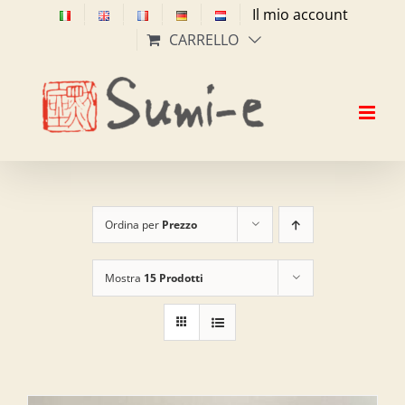
Salta
Il mio account
al
CARRELLO
contenuto
Ordina per
Prezzo
Mostra
15 Prodotti