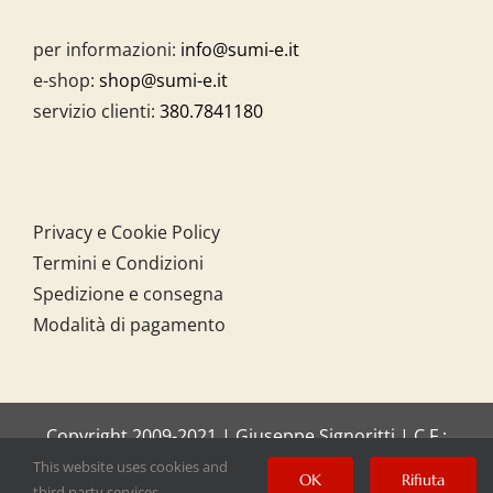
per informazioni:
info@sumi-e.it
e-shop:
shop@sumi-e.it
servizio clienti:
380.7841180
Privacy e Cookie Policy
Termini e Condizioni
Spedizione e consegna
Modalità di pagamento
Copyright 2009-2021 | Giuseppe Signoritti | C.F.:
SGNGPP61C20I158O
This website uses cookies and
OK
Rifiuta
third party services.