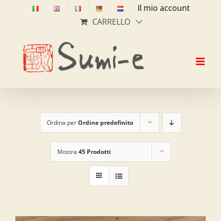
Salta
Il mio account
al
CARRELLO
contenuto
Ordina per
Ordine predefinito
Mostra
45 Prodotti