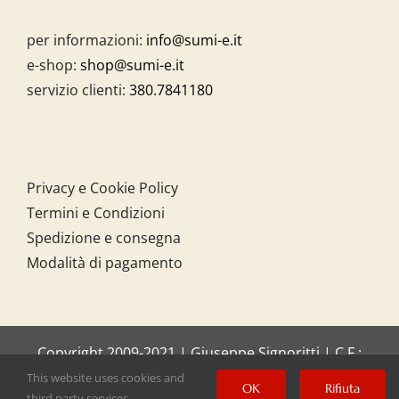
per informazioni:
info@sumi-e.it
e-shop:
shop@sumi-e.it
servizio clienti:
380.7841180
Privacy e Cookie Policy
Termini e Condizioni
Spedizione e consegna
Modalità di pagamento
Copyright 2009-2021 | Giuseppe Signoritti | C.F.:
SGNGPP61C20I158O
This website uses cookies and
OK
Rifiuta
third party services.