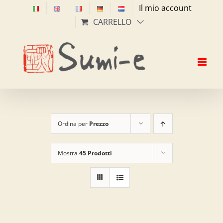
Salta
Il mio account
al
CARRELLO
contenuto
Ordina per
Prezzo
Mostra
45 Prodotti