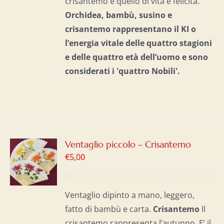
crisantemo è quello di vita e felicità.
Orchidea, bambù, susino e
crisantemo rappresentano il KI o
l’energia vitale delle quattro stagioni
e delle quattro età dell’uomo e
sono
considerati i 'quattro Nobili'.
GI
Ventaglio piccolo – Crisantemo
€
5,00
LO
I
Ventaglio dipinto a mano, leggero,
fatto di bambù e carta.
Crisantemo
Il
crisantemo rappresenta l’autunno. E’ il