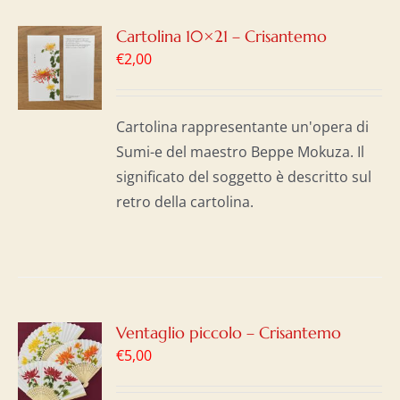
GI
Cartolina 10×21 – Crisantemo
€
2,00
LO
I
Cartolina rappresentante un'opera di
Sumi-e del maestro Beppe Mokuza. Il
significato del soggetto è descritto sul
retro della cartolina.
GI
Ventaglio piccolo – Crisantemo
€
5,00
LO