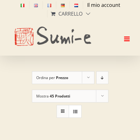
Salta
Il mio account
al
CARRELLO
contenuto
Ordina per
Prezzo
Mostra
45 Prodotti