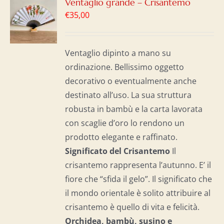
GI
Ventaglio grande – Crisantemo
€
35,00
LO
I
Ventaglio dipinto a mano su
ordinazione. Bellissimo oggetto
decorativo o eventualmente anche
destinato all’uso. La sua struttura
robusta in bambù e la carta lavorata
con scaglie d’oro lo rendono un
prodotto elegante e raffinato.
Significato del Crisantemo
Il
crisantemo rappresenta l’autunno. E’ il
fiore che “sfida il gelo”. Il significato che
il mondo orientale è solito attribuire al
crisantemo è quello di vita e felicità.
Orchidea, bambù, susino e