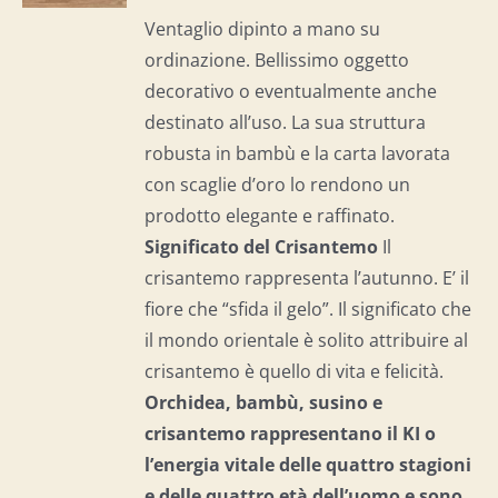
I
Ventaglio dipinto a mano su
ordinazione. Bellissimo oggetto
decorativo o eventualmente anche
destinato all’uso. La sua struttura
robusta in bambù e la carta lavorata
con scaglie d’oro lo rendono un
prodotto elegante e raffinato.
Significato del Crisantemo
Il
crisantemo rappresenta l’autunno. E’ il
fiore che “sfida il gelo”. Il significato che
il mondo orientale è solito attribuire al
crisantemo è quello di vita e felicità.
Orchidea, bambù, susino e
crisantemo rappresentano il KI o
l’energia vitale delle quattro stagioni
e delle quattro età dell’uomo e
sono