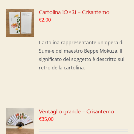
GI
Cartolina 10×21 – Crisantemo
€
2,00
LO
I
Cartolina rappresentante un'opera di
Sumi-e del maestro Beppe Mokuza. Il
significato del soggetto è descritto sul
retro della cartolina.
GI
Ventaglio grande – Crisantemo
€
35,00
LO