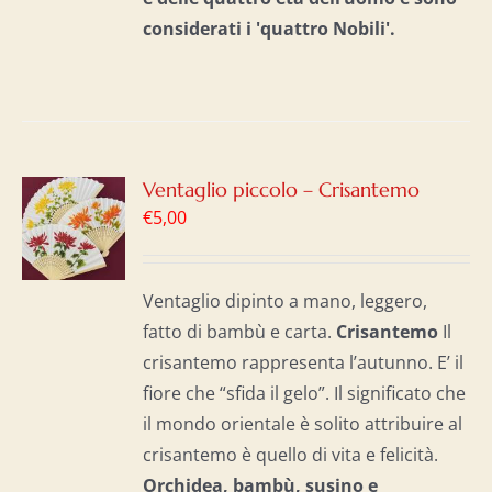
considerati i 'quattro Nobili'.
GI
Ventaglio piccolo – Crisantemo
€
5,00
LO
I
Ventaglio dipinto a mano, leggero,
fatto di bambù e carta.
Crisantemo
Il
crisantemo rappresenta l’autunno. E’ il
fiore che “sfida il gelo”. Il significato che
il mondo orientale è solito attribuire al
crisantemo è quello di vita e felicità.
Orchidea, bambù, susino e