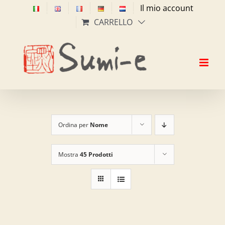
Salta
Il mio account
al
CARRELLO
contenuto
Ordina per
Nome
Mostra
45 Prodotti