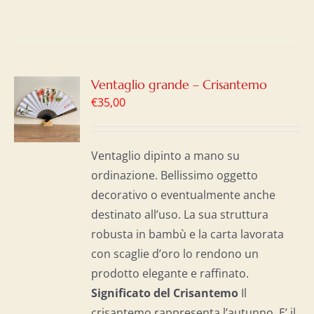
GI
Ventaglio grande – Crisantemo
€
35,00
LO
I
Ventaglio dipinto a mano su
ordinazione. Bellissimo oggetto
decorativo o eventualmente anche
destinato all’uso. La sua struttura
robusta in bambù e la carta lavorata
con scaglie d’oro lo rendono un
prodotto elegante e raffinato.
Significato del Crisantemo
Il
crisantemo rappresenta l’autunno. E’ il