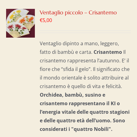
GI
Ventaglio piccolo – Crisantemo
€
5,00
LO
I
Ventaglio dipinto a mano, leggero,
fatto di bambù e carta.
Crisantemo
Il
crisantemo rappresenta l’autunno. E’ il
fiore che “sfida il gelo”. Il significato che
il mondo orientale è solito attribuire al
crisantemo è quello di vita e felicità.
Orchidea, bambù, susino e
crisantemo rappresentano il KI o
l’energia vitale delle quattro stagioni
e delle quattro età dell’uomo. S
ono
considerati i "quattro Nobili".