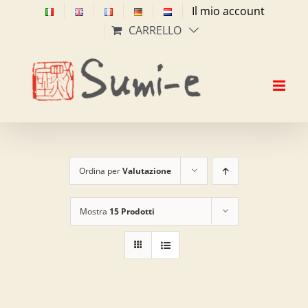
Salta
Il mio account
al
CARRELLO
contenuto
Ordina per
Valutazione
Mostra
15 Prodotti