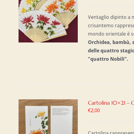
AL
/
Ventaglio dipinto a 
crisantemo rappresenta
mondo orientale è sol
Orchidea, bambù, su
delle quattro stagi
"quattro Nobili".
Cartolina 10×21 – 
€
2,00
AL
/
Cartolina rappresen