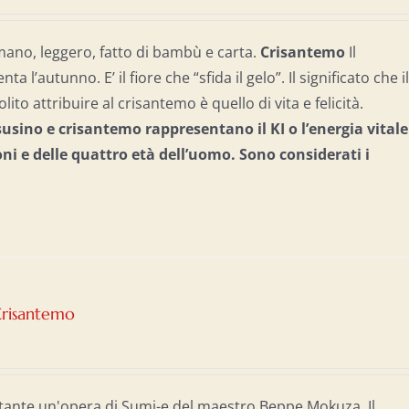
mano, leggero, fatto di bambù e carta.
Crisantemo
Il
 l’autunno. E’ il fiore che “sfida il gelo”. Il significato che i
ito attribuire al crisantemo è quello di vita e felicità.
sino e crisantemo rappresentano il KI o l’energia vitale
oni e delle quattro età dell’uomo. S
ono considerati i
Crisantemo
tante un'opera di Sumi-e del maestro Beppe Mokuza. Il