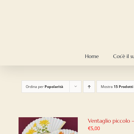
Salta
al
contenuto
Home
Cos’è il 
Ordina per
Popolarità
Mostra
15 Prodotti
Ventaglio piccolo 
€
5,00