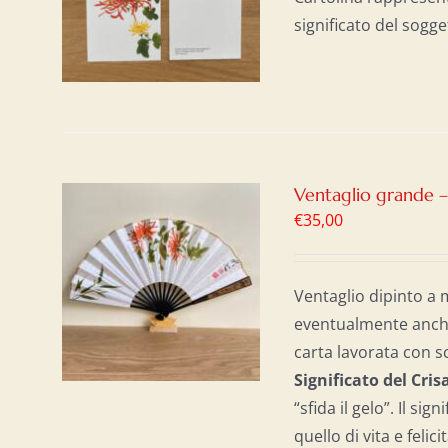
significato del sogge
Ventaglio grande 
€
35,00
AL
/
Ventaglio dipinto a 
eventualmente anche 
carta lavorata con s
Significato del Cr
“sfida il gelo”. Il si
quello di vita e felici