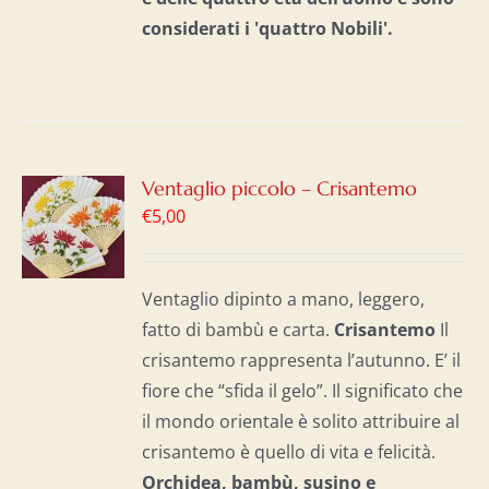
considerati i 'quattro Nobili'.
GI
Ventaglio piccolo – Crisantemo
€
5,00
LO
I
Ventaglio dipinto a mano, leggero,
fatto di bambù e carta.
Crisantemo
Il
crisantemo rappresenta l’autunno. E’ il
fiore che “sfida il gelo”. Il significato che
il mondo orientale è solito attribuire al
crisantemo è quello di vita e felicità.
Orchidea, bambù, susino e