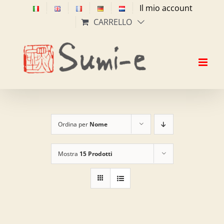
Salta
Il mio account
al
CARRELLO
contenuto
Ordina per
Nome
Mostra
15 Prodotti