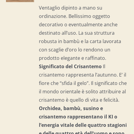
I
Ventaglio dipinto a mano su
ordinazione. Bellissimo oggetto
decorativo o eventualmente anche
destinato all’uso. La sua struttura
robusta in bambù e la carta lavorata
con scaglie d’oro lo rendono un
prodotto elegante e raffinato.
Significato del Crisantemo
Il
crisantemo rappresenta l’autunno. E’ il
fiore che “sfida il gelo”. Il significato che
il mondo orientale è solito attribuire al
crisantemo è quello di vita e felicità.
Orchidea, bambù, susino e
crisantemo rappresentano il KI o
l’energia vitale delle quattro stagioni
e delle quattro età dell’uomo e
sono