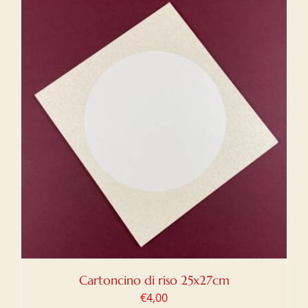
Cartoncino di riso 25x27cm
€
4,00