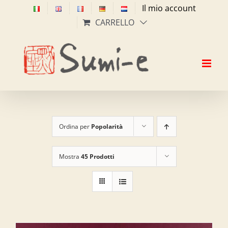
Salta
Il mio account
al
CARRELLO
contenuto
Ordina per
Popolarità
Mostra
45 Prodotti