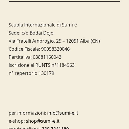
Scuola Internazionale di Sumi-e
Sede: c/o Bodai Dojo
Via Fratelli Ambrogio, 25 – 12051 Alba (CN)
Codice Fiscale:
90058320046
Partita iva:
03881160042
Iscrizione al RUNTS n°1184963
n° repertorio 130179
per informazioni:
info@sumi-e.it
e-shop:
shop@sumi-e.it
servizio clienti:
380.7841180