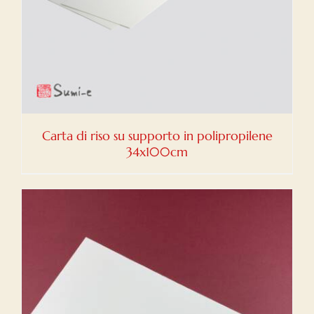
Carta di riso su supporto in polipropilene
34x100cm