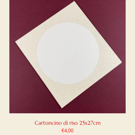
Cartoncino di riso 25x27cm
€
4,00