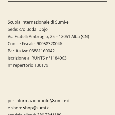
Scuola Internazionale di Sumi-e
Sede: c/o Bodai Dojo
Via Fratelli Ambrogio, 25 – 12051 Alba (CN)
Codice Fiscale:
90058320046
Partita iva:
03881160042
Iscrizione al RUNTS n°1184963
n° repertorio 130179
per informazioni:
info@sumi-e.it
e-shop:
shop@sumi-e.it
servizio clienti:
380.7841180