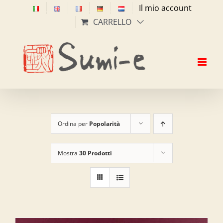
Salta
Il mio account
al
CARRELLO
contenuto
Ordina per
Popolarità
Mostra
30 Prodotti