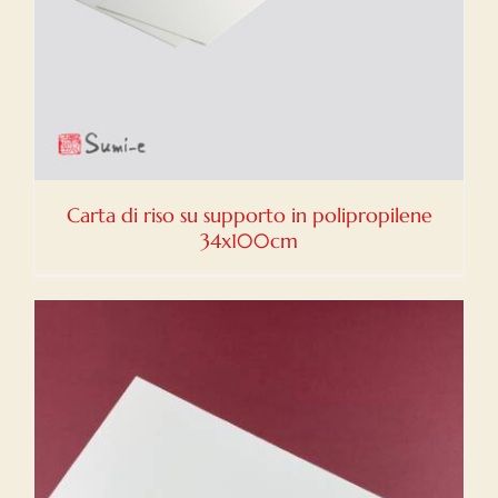
Carta di riso su supporto in polipropilene
34x100cm