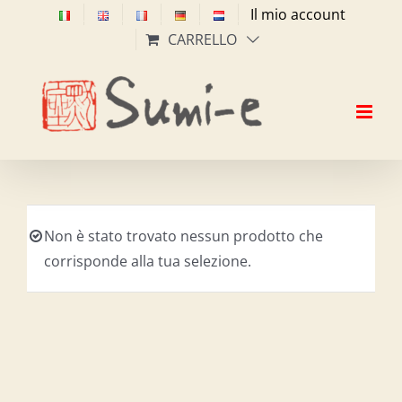
Salta
Il mio account
al
CARRELLO
contenuto
Non è stato trovato nessun prodotto che
corrisponde alla tua selezione.