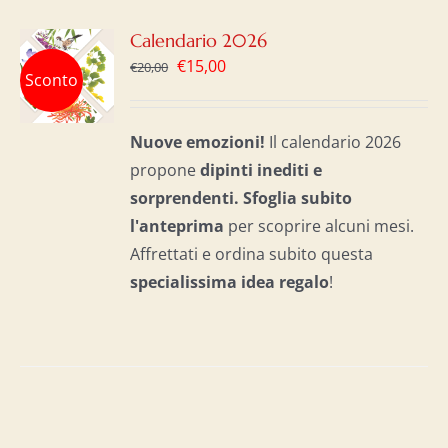
GI
Calendario 2026
Il
Il
€
15,00
€
20,00
Sconto
LO
prezzo
prezzo
originale
attuale
I
Nuove emozioni!
Il calendario 2026
era:
è:
propone
dipinti inediti e
€20,00.
€15,00.
sorprendenti.
Sfoglia subito
l'anteprima
per scoprire alcuni mesi.
Affrettati e ordina subito questa
specialissima idea regalo
!