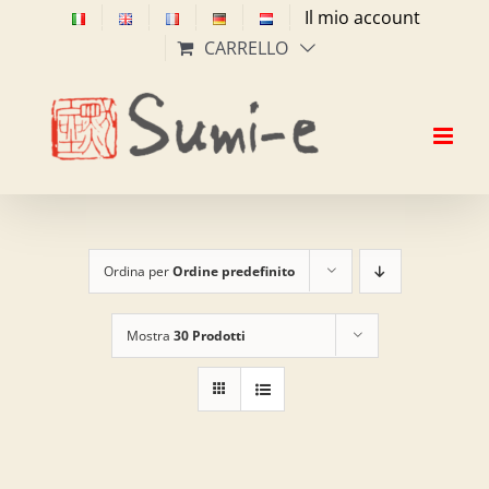
Salta
Il mio account
al
CARRELLO
contenuto
Ordina per
Ordine predefinito
Mostra
30 Prodotti