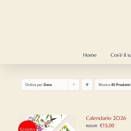
Salta
al
contenuto
Home
Cos’è il 
Ordina per
Data
Mostra
45 Prodotti
Calendario 2026
Il
Il
€
15,00
€
20,00
Sconto