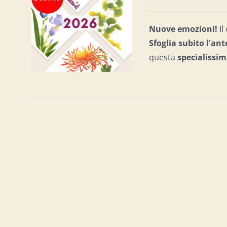
prezzo
prezzo
AL
originale
attuale
/
Nuove emozioni!
I
era:
è:
Sfoglia subito l'an
€20,00.
€15,00.
questa
specialissim