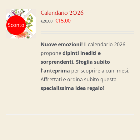
GI
Calendario 2026
Il
Il
€
15,00
€
20,00
Sconto
LO
prezzo
prezzo
originale
attuale
I
Nuove emozioni!
Il calendario 2026
era:
è:
propone
dipinti inediti e
€20,00.
€15,00.
sorprendenti.
Sfoglia subito
l'anteprima
per scoprire alcuni mesi.
Affrettati e ordina subito questa
specialissima idea regalo
!