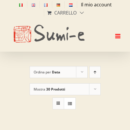
Salta
Il mio account
al
CARRELLO
contenuto
Ordina per
Data
Mostra
30 Prodotti