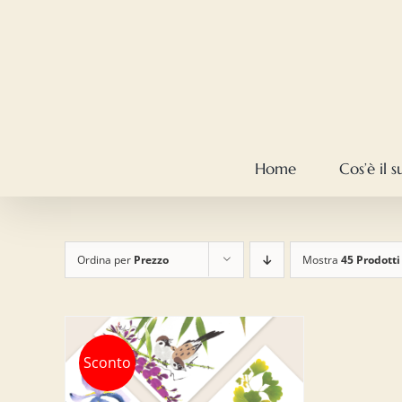
Salta
al
contenuto
Home
Cos’è il 
Ordina per
Prezzo
Mostra
45 Prodotti
Sconto