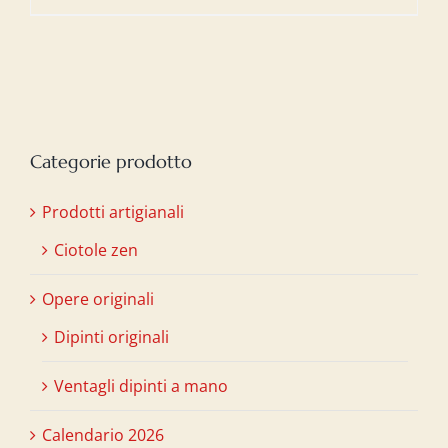
prezzo
prezzo
originale
attuale
era:
è:
€20,00.
€15,00.
Categorie prodotto
Prodotti artigianali
Ciotole zen
Opere originali
Dipinti originali
Ventagli dipinti a mano
Calendario 2026