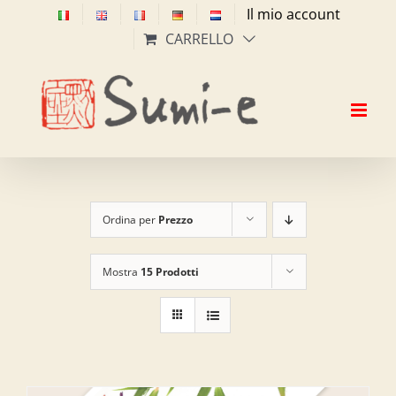
Salta
Il mio account
al
CARRELLO
contenuto
Ordina per
Prezzo
Mostra
15 Prodotti