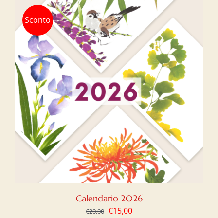
Sconto
Calendario 2026
Il
Il
€
15,00
€
20,00