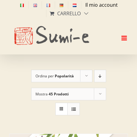
Salta
Il mio account
al
CARRELLO
contenuto
Ordina per
Popolarità
Mostra
45 Prodotti