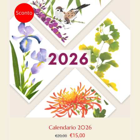
Sconto
Calendario 2026
Il
Il
€
15,00
€
20,00