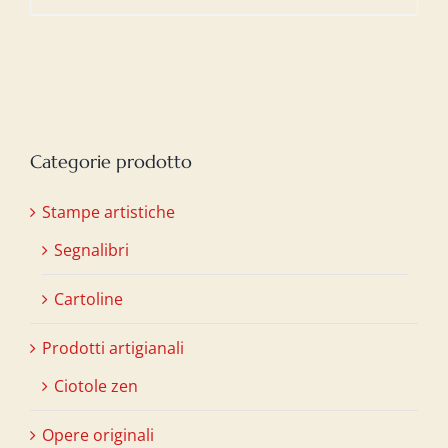
prezzo
prezzo
originale
attuale
era:
è:
€20,00.
€15,00.
Categorie prodotto
Stampe artistiche
Segnalibri
Cartoline
Prodotti artigianali
Ciotole zen
Opere originali