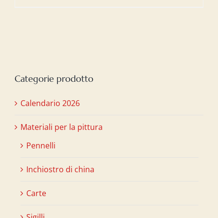
prezzo
prezzo
originale
attuale
era:
è:
€20,00.
€15,00.
Categorie prodotto
Calendario 2026
Materiali per la pittura
Pennelli
Inchiostro di china
Carte
Sigilli