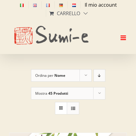
Salta
Il mio account
al
CARRELLO
contenuto
Ordina per
Nome
Mostra
45 Prodotti