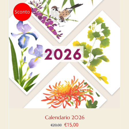
Sconto
Calendario 2026
Il
Il
€
15,00
€
20,00