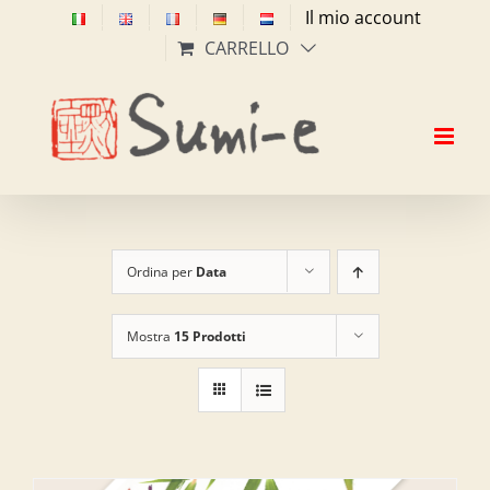
Salta
Il mio account
al
CARRELLO
contenuto
Ordina per
Data
Mostra
15 Prodotti