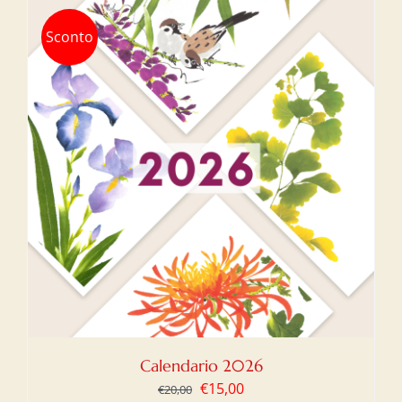
Sconto
Calendario 2026
Il
Il
€
15,00
€
20,00