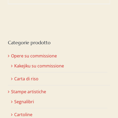
prezzo
prezzo
originale
attuale
era:
è:
€20,00.
€15,00.
Categorie prodotto
Opere su commissione
Kakejiku su commissione
Carta di riso
Stampe artistiche
Segnalibri
Cartoline