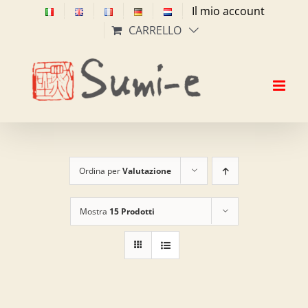
Salta
Il mio account
al
CARRELLO
contenuto
Ordina per
Valutazione
Mostra
15 Prodotti