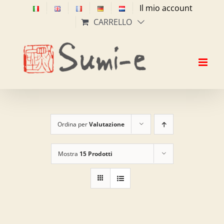
Salta
Il mio account
al
CARRELLO
contenuto
Ordina per
Valutazione
Mostra
15 Prodotti