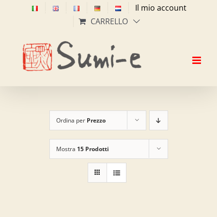
Salta
Il mio account
al
CARRELLO
contenuto
Ordina per
Prezzo
Mostra
15 Prodotti