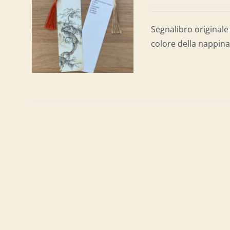
AL
/
Segnalibro originale 
colore della nappina 