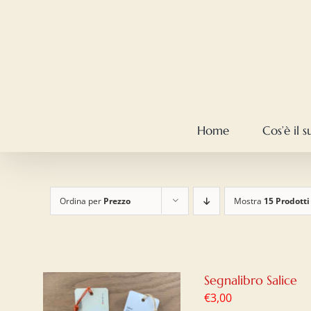
Salta
al
contenuto
Home
Cos’è il 
Ordina per
Prezzo
Mostra
15 Prodotti
Segnalibro Salice
€
3,00