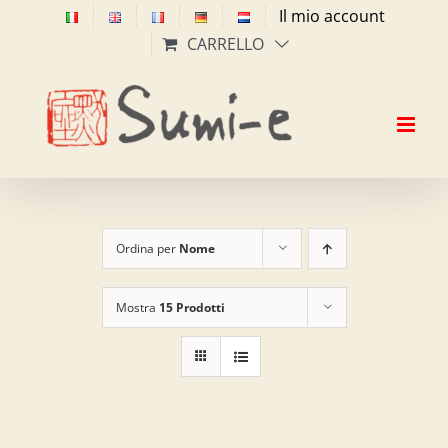
Salta
Il mio account
al
CARRELLO
contenuto
Ordina per
Nome
Mostra
15 Prodotti