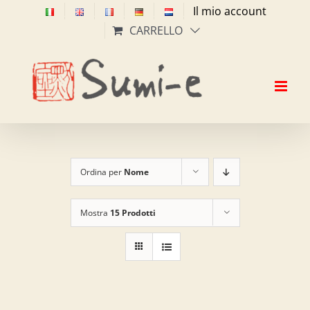
Salta
Il mio account
al
CARRELLO
contenuto
Ordina per
Nome
Mostra
15 Prodotti