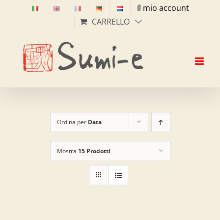
Salta
Il mio account
al
CARRELLO
contenuto
Ordina per
Data
Mostra
15 Prodotti