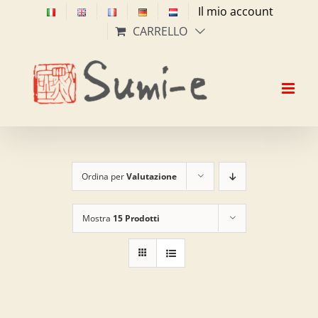
Salta
Il mio account
al
CARRELLO
contenuto
Ordina per
Valutazione
Mostra
15 Prodotti