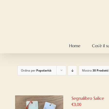
Salta
al
contenuto
Home
Cos’è il 
Ordina per
Popolarità
Mostra
30 Prodotti
Segnalibro Salice
€
3,00