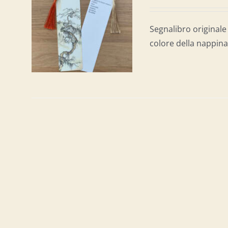
AL
/
Segnalibro originale 
colore della nappina 