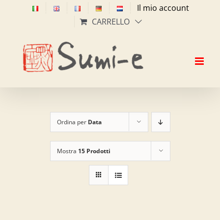
Salta
Il mio account
al
CARRELLO
contenuto
Ordina per
Data
Mostra
15 Prodotti