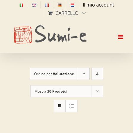
Salta
Il mio account
al
CARRELLO
contenuto
Ordina per
Valutazione
Mostra
30 Prodotti