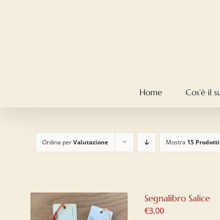
Salta
al
contenuto
Home
Cos’è il 
Ordina per
Valutazione
Mostra
15 Prodotti
Segnalibro Salice
€
3,00