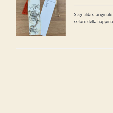
AL
/
Segnalibro originale 
colore della nappina 