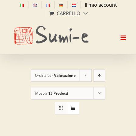
Salta
Il mio account
al
CARRELLO
contenuto
Ordina per
Valutazione
Mostra
15 Prodotti